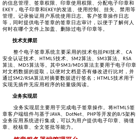
的信息管理、签章权限、
印章
使用权限、分配电子印章和
，电子印章和
的发送、使用控制、挂失、
禁用
等
EKEY
EKEY
管理。记录验证用户系统使用日志、客户
签章
操作日志
等，同时提供电子签章的签章日志审计，以便于了解何人
何时在哪个文件上加盖、
删除
过电子印章等。
技术支撑层
整个电子签章系统主要采用的技术包括
技术、
PKI
CA
安全认证技术、
技术、
算法、
算法、
HTML5
SM2
SM3
R
SA
算法、
算法等。其中
算法主要用于电子印章
M
D5
SM3/MD5
对文档数据的提取，以便对文档是否有修改进行比对，并
通过
算法对摘要数据进行签名；
技术
用于
S
M2
/
RSA
H
TML5
实现无插件无应用程序
的
轻量级阅读。
业务实现层
业务实现层主要用于完成电子签章操作。将
签
H
TML5
章
客户端组件与基于
、
、
等开发的
架构
JAVA
DotNet
PHP
B/S
业务应用系统进行集成，可以为用户提供电子印章、骑缝
章、校核章、全文签批等能力。