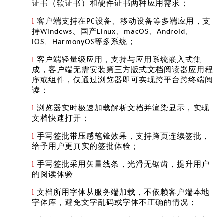
证书（软证书）和硬件证书两种应用需求；
l
客户端支持在
设备、移动设备等多端应用，支
P
C
持
、国产
、
、
、
Windows
Linux
m
ac
OS
Android
、
等多系统；
iOS
Ha
r
m
onyOS
l
客户端轻量级应用，支持与应用系统嵌入式集
成，客户端无需安装第三方版式文档阅读器应用程
序或组件，仅通过浏览器即可实现跨平台跨终端阅
读；
l
浏览器实时极速加载解析文档并渲染显示，实现
文档快速打开；
l
手写签批带压感笔锋效果，支持跨页连续签批，
给予用户更真实的签批体验；
l
手写签批采用矢量线条，光滑无锯齿，提升用户
的阅读体验；
l
文档所用字体从服务端加载，不依赖客户端本地
字体库，避免文字乱码或字体不正确的情况；